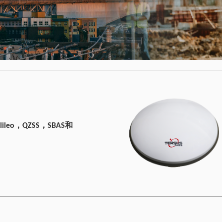
eo，QZSS，SBAS和